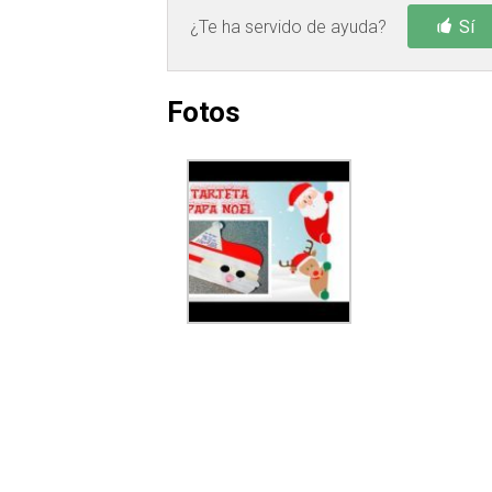
¿Te ha servido de ayuda?
Sí
Fotos