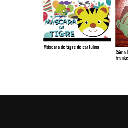
Máscara de tigre de cartulina
Cómo h
Franke