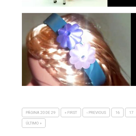
PÁGINA 20 DE 29
« FIRST
‹ PREVIOUS
16
17
ÚLTIMO »