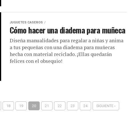
JUGUETES CASEROS
Cómo hacer una diadema para muñeca
Diseña manualidades para regalar a niñas y anima
a tus pequeñas con una diadema para muñecas
hecha con material reciclado. ¡Ellas quedarán
felices con el obsequio!
18
19
20
21
22
23
24
SIGUIENTE ›