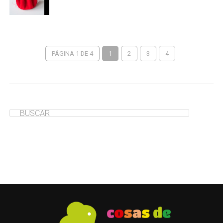
PÁGINA 1 DE 4
1
2
3
4