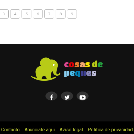
3
4
5
6
7
8
9
Contacto
Anúnciate aquí
Aviso legal
Política de privacidad