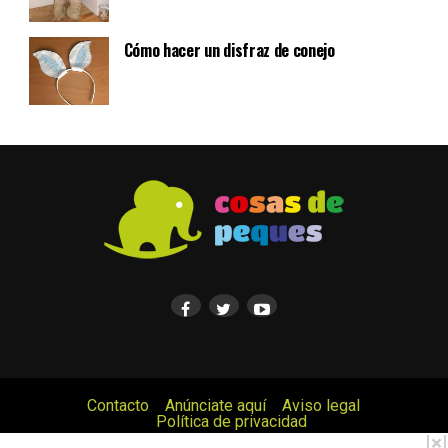
Cómo hacer un disfraz de conejo
Contacto
Anúnciate aquí
Aviso legal
Política de privacidad
© Cosas de Peques. Todos los derechos reservados.
|
×
|