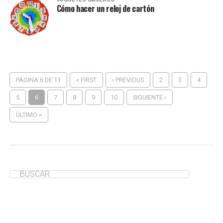
Cómo hacer un reloj de cartón
PÁGINA 6 DE 11
« FIRST
‹ PREVIOUS
2
3
4
5
6
7
8
9
10
SIGUIENTE ›
ÚLTIMO »