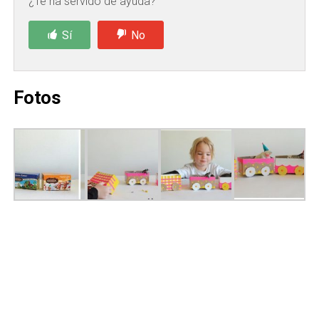
¿Te ha servido de ayuda?
Sí
No
Fotos