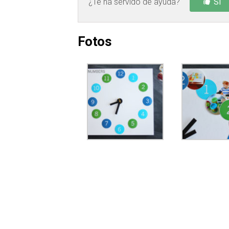
¿Te ha servido de ayuda?
Sí
Fotos